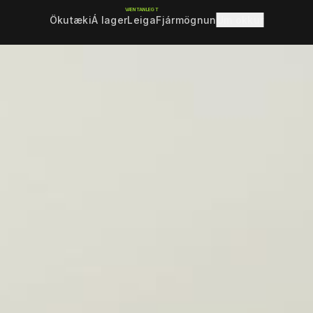
VÆNTANLEGT
Ökutæki
Á lager
Leiga
Fjármögnun
Um okkur