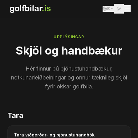
IS
UPPLÝSINGAR
Skjöl og handbækur
Hér finnur þú þjónustuhandbækur,
notkunarleiðbeiningar og önnur tæknileg skjöl
fyrir okkar golfbíla.
Tara
Tara viðgerðar- og þjónustuhandbók