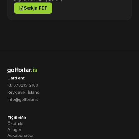
Sækja PDF
Card ehf.
Kt. 670215-2100
Reykjavík, Ísland
info@golfbilar.is
Flýtileiðir
Ökutæki
Á lager
Aukabúnaður