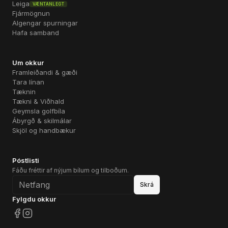
Leiga
VÆNTANLEGT
Fjármögnun
Algengar spurningar
Hafa samband
Um okkur
Framleiðandi & gæði
Tara línan
Tæknin
Tækni & Viðhald
Geymsla golfbíla
Ábyrgð & skilmálar
Skjöl og handbækur
Póstlisti
Fáðu fréttir af nýjum bílum og tilboðum.
Skrá
Fylgdu okkur