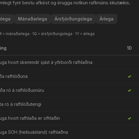
ynlegt fyrir bestu afköst og örugga notkun rafknúins ökutækis.
ulega
Mánaðarlega
Ársfjórðungslega
Árlega
M = mánaðarlega · 1Q = ársfjórðungslega · 1Y = árlega
ing
1D
uga hvort skemmdir sjást á yfirborði rafhlaðna
ða rafhlöðuna
✓
ða ró á rafhlöðusnúru
✓
ta ró á rafhlöðutengi
uga hvort rafhlaða er ofhlaðin
✓
uga SOH (heilsuástand) rafhlaðna