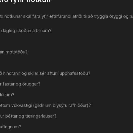
til notkunar skal fara yfir eftirfarandi atriði til að tryggja öryggi og
 dagleg skoðun á bílnum?
g án mótstöðu?
ið hindranir og skilar sér aftur í upphafsstöðu?
ur fastar og öruggar?
dekkjum?
réttum vökvastigi (gildir um blýsýru rafhlöður)?
ður þéttar og tæringarlausar?
 raflögnum?