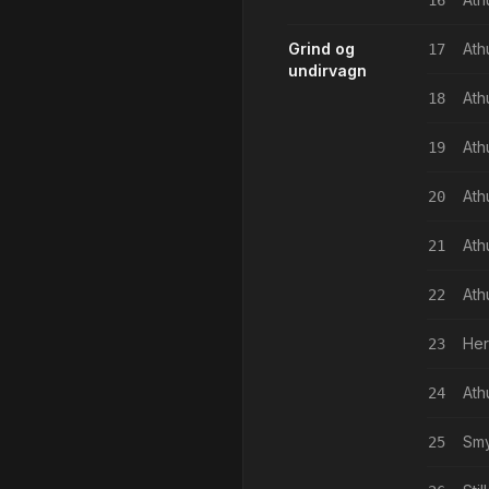
16
Grind og
Ath
17
undirvagn
Ath
18
Ath
19
Ath
20
Ath
21
Ath
22
Her
23
Ath
24
Smy
25