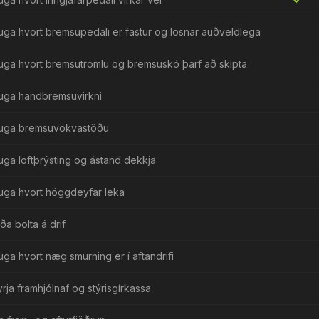
uga hvort bremsupedali er fastur og losnar auðveldlega
uga hvort bremsutromlu og bremsuskó þarf að skipta
uga handbremsuvirkni
uga bremsuvökvastöðu
uga loftþrýsting og ástand dekkja
uga hvort höggdeyfar leka
ða bolta á drif
uga hvort næg smurning er í aftandrifi
rja framhjólnaf og stýrisgírkassa