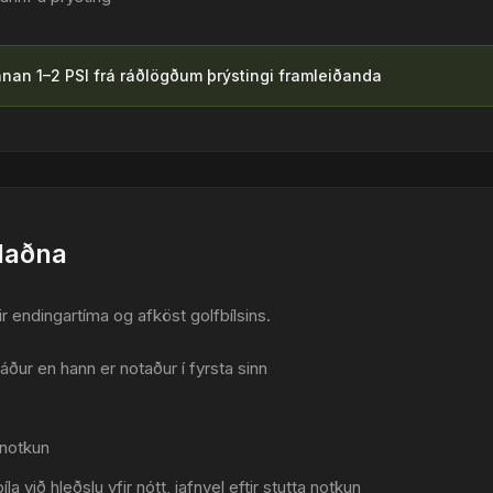
innan 1–2 PSI frá ráðlögðum þrýstingi framleiðanda
hlaðna
yrir endingartíma og afköst golfbílsins.
u áður en hann er notaður í fyrsta sinn
 notkun
a við hleðslu yfir nótt, jafnvel eftir stutta notkun