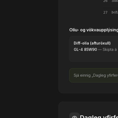
Sti
26
Þrí
27
Olíu- og vökvaupplýsin
Diff-olía (afturöxull)
GL-4 85W90
—
Skipta á
Sjá einnig „Dagleg yfirfer
Dagleg yfirf