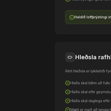
Haldið loftþrýstingi 
Hleðsla raf
Rétt hleðsla er lykilatriði f
Hlaða skal bílinn að full
Hlaða skal eftir geymslu
Hlaða skal daglega eftir
Mælt er með að tengja bíl