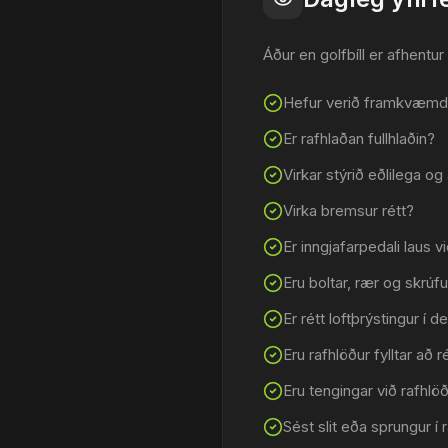
Áður en golfbíll er afhentur 
Hefur verið framkvæmd
Er rafhlaðan fullhlaðin?
Virkar stýrið eðlilega o
Virka bremsur rétt?
Er inngjafarpedali laus v
Eru boltar, rær og skrúf
Er rétt loftþrýstingur í 
Eru rafhlöður fylltar að 
Eru tengingar við rafhlö
Sést slit eða sprungur í