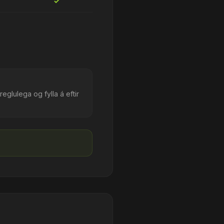
✓
glulega og fylla á eftir