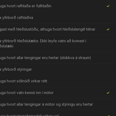
uga hvort rafhlaða er fullhlaðin
✓
fa yfirborð rafhlaðna
gjast með hleðslustöðu, athuga hvort hleðslutengill hitnar
✓
fa yfirborð hleðslutækis. Ekki leyfa vatni að komast í
ðslutæki
uga hvort allar tengingar eru hertar (slökkva á straum)
fa yfirborð stýringar
uga hvort sólínóíð virkar rétt
uga hvort vatn kemst inn í mótor
✓
uga hvort allar tengingar á mótor og stýringu eru hertar
uga hvort inngjafarpedali virkar vel
✓