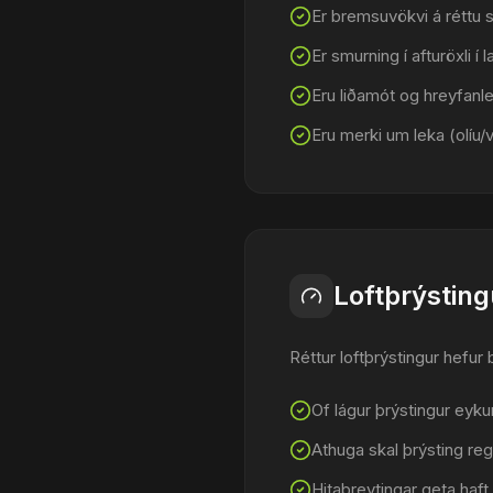
Er bremsuvökvi á réttu st
Er smurning í afturöxli í l
Eru liðamót og hreyfanleg
Eru merki um leka (olíu/v
Loftþrýsting
Réttur loftþrýstingur hefur b
Of lágur þrýstingur eyku
Athuga skal þrýsting re
Hitabreytingar geta haft 