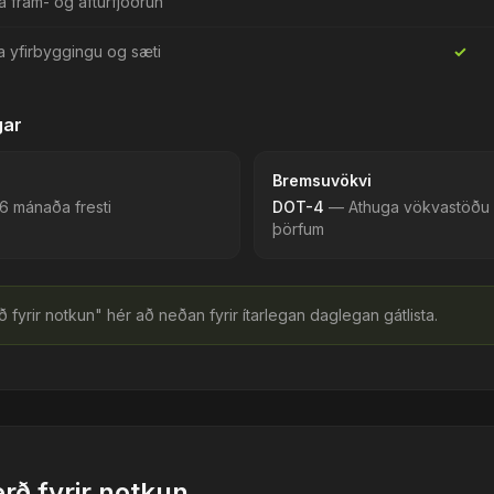
lla fram- og afturfjöðrun
fa yfirbyggingu og sæti
✓
gar
Bremsuvökvi
 6 mánaða fresti
DOT-4
—
Athuga vökvastöðu re
þörfum
ð fyrir notkun" hér að neðan fyrir ítarlegan daglegan gátlista.
erð fyrir notkun