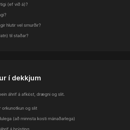
igi (ef við á)?
agi?
ir hlutir vel smurðir?
atn) til staðar?
ur í dekkjum
ein áhrif á afköst, drægni og slit.
r orkunotkun og slit
glulega (að minnsta kosti mánaðarlega)
áhrif á þrýsting