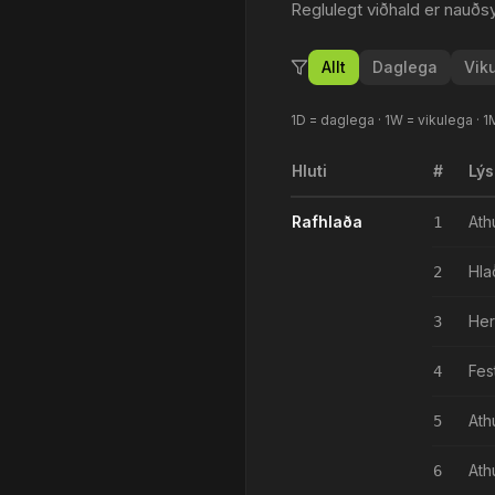
Reglulegt viðhald er nauðs
Allt
Daglega
Vik
1D = daglega · 1W = vikulega · 1
Hluti
#
Lýs
Rafhlaða
Ath
1
Hla
2
Her
3
Fes
4
Ath
5
Ath
6