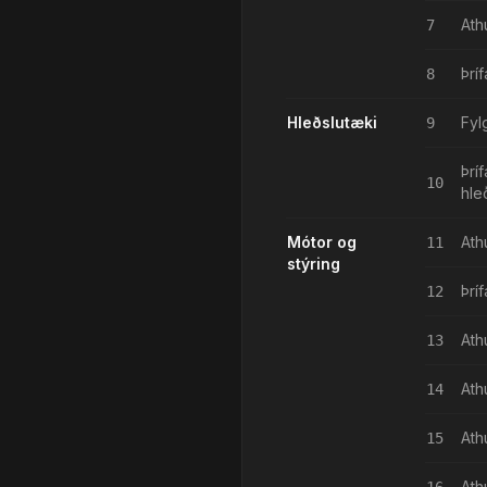
Ath
7
Þrí
8
Hleðslutæki
Fyl
9
Þrí
10
hle
Mótor og
Ath
11
stýring
Þrí
12
Ath
13
Ath
14
Ath
15
Ath